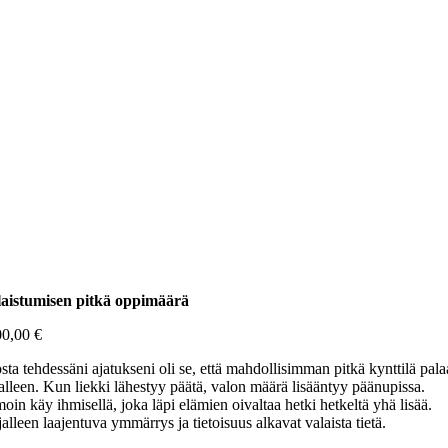
aistumisen pitkä oppimäärä
00,00
€
sta tehdessäni ajatukseni oli se, että mahdollisimman pitkä kynttilä pala
jalleen. Kun liekki lähestyy päätä, valon määrä lisääntyy päänupissa.
oin käy ihmisellä, joka läpi elämien oivaltaa hetki hetkeltä yhä lisää.
jalleen laajentuva ymmärrys ja tietoisuus alkavat valaista tietä.