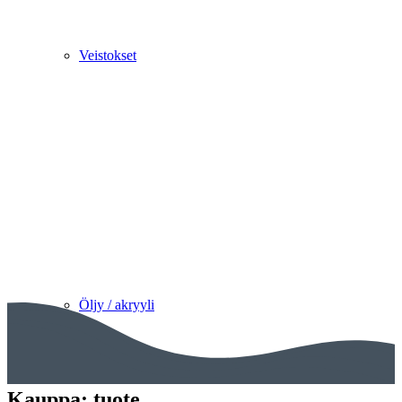
Veistokset
Öljy / akryyli
Kauppa: tuote