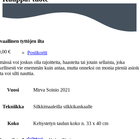
vaallinen tyttöjen ilta
0,00
€
Postikortit
mässä voi joskus olla rajoitteita, haasteita tai jotain sellaista, joka
kellisesti vie enemmän kuin antaa, mutta onneksi on monia pieniä asioit
ta voi silti nauttia.
Vuosi
Mirva Soinio 2021
Tekniikka
Silkkimaaleilla silkkikankaalle
Koko
Kehystetyn taulun koko n. 33 x 40 cm
Julisteet