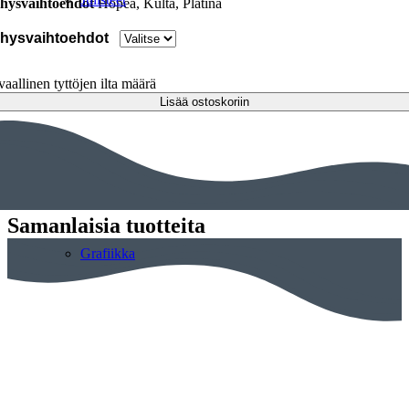
hysvaihtoehdot
Hopea, Kulta, Platina
hysvaihtoehdot
vaallinen tyttöjen ilta määrä
Lisää ostoskoriin
Samanlaisia tuotteita
Grafiikka