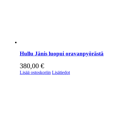
Hullu Jänis luopui oravanpyörästä
380,00
€
Lisää ostoskoriin
Lisätiedot