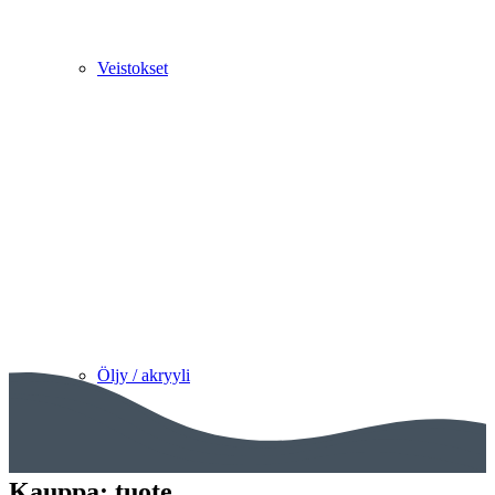
Veistokset
Öljy / akryyli
Kauppa: tuote