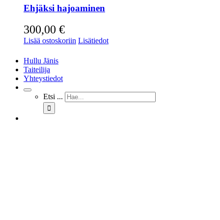
Ehjäksi hajoaminen
300,00
€
Lisää ostoskoriin
Lisätiedot
Hullu Jänis
Taiteilija
Yhteystiedot
Etsi ...