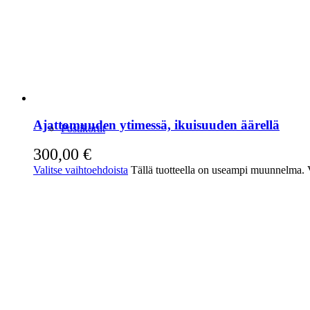
Ajattomuuden ytimessä, ikuisuuden äärellä
Postikortit
300,00
€
Valitse vaihtoehdoista
Tällä tuotteella on useampi muunnelma. Vo