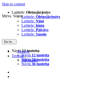
Skip to content
Lajittele:
Oletusjärjestys
Mirva Soinio
Lajittele:
Oletusjärjestys
Lajittele:
Nimi
Lajittele:
hinta
Lajittele:
Päiväys
Lajittele:
Suosio
Go to...
Näytä
12 tuotetta
Etusivu
Näytä
12 tuotetta
Teokset
Näytä
24 tuotetta
Silkkitaide
Näytä
36 tuotetta