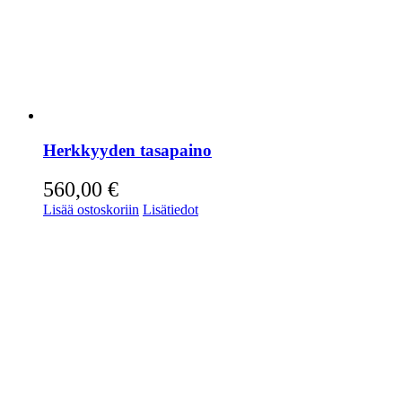
Herkkyyden tasapaino
560,00
€
Lisää ostoskoriin
Lisätiedot